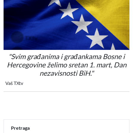
"Svim građanima i građankama Bosne i
Hercegovine želimo sretan 1. mart, Dan
nezavisnosti BiH."
Vaš TXtv
txtv
dan nezavisnosti
bih
Pretraga