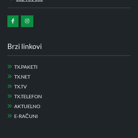
Brzi linkovi
TX.PAKETI
TX.NET
TX.TV
TX.TELEFON
AKTUELNO
E-RAČUNI