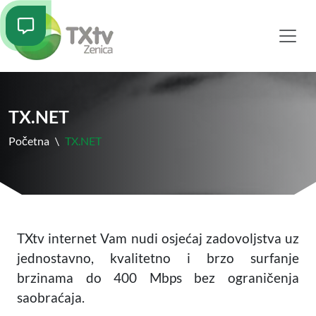
TX.NET
Početna
\
TX.NET
TXtv internet Vam nudi osjećaj zadovoljstva uz
jednostavno, kvalitetno i brzo surfanje
brzinama do 400 Mbps bez ograničenja
saobraćaja.