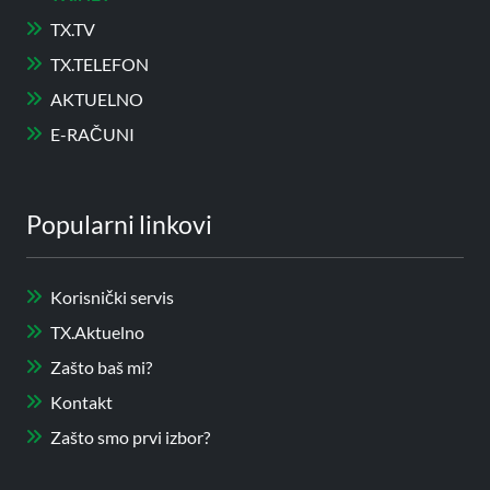
TX.TV
TX.TELEFON
AKTUELNO
E-RAČUNI
Popularni linkovi
Korisnički servis
TX.Aktuelno
Zašto baš mi?
Kontakt
Zašto smo prvi izbor?