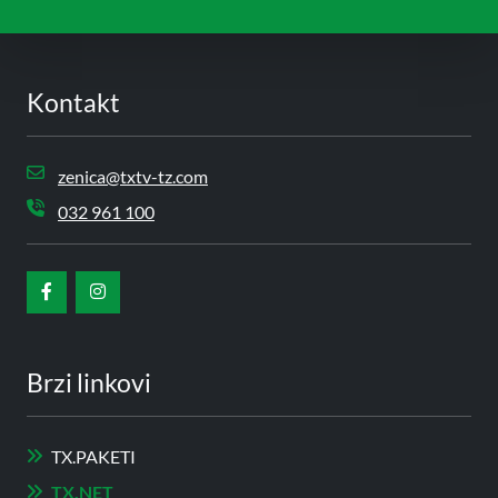
Kontakt
zenica@txtv-tz.com
032 961 100
Brzi linkovi
TX.PAKETI
TX.NET