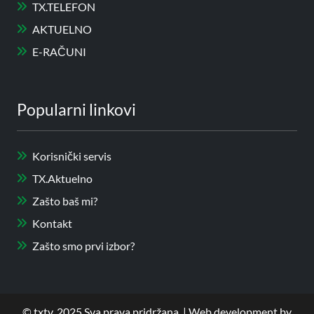
TX.TELEFON
AKTUELNO
E-RAČUNI
Popularni linkovi
Korisnički servis
TX.Aktuelno
Zašto baš mi?
Kontakt
Zašto smo prvi izbor?
©
txtv
. 2025 Sva prava pridržana. | Web development by