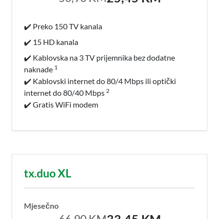
✔️ Preko 150 TV kanala
✔️ 15 HD kanala
✔️ Kablovska na 3 TV prijemnika bez dodatne
1
naknade
✔️ Kablovski internet do 80/4 Mbps ili optički
2
internet do 80/40 Mbps
✔️ Gratis WiFi modem
tx.duo XL
Mjesečno
33,45 KM
66,90 KM