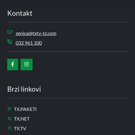
Kontakt
zenica@txtv-tz.com
032 961 100
Brzi linkovi
TX.PAKETI
TX.NET
TX.TV