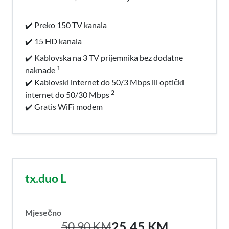
✔️ Preko 150 TV kanala
✔️ 15 HD kanala
✔️ Kablovska na 3 TV prijemnika bez dodatne
1
naknade
✔️ Kablovski internet do 50/3 Mbps ili optički
2
internet do 50/30 Mbps
✔️ Gratis WiFi modem
tx.duo L
Mjesečno
25,45 KM
50,90 KM