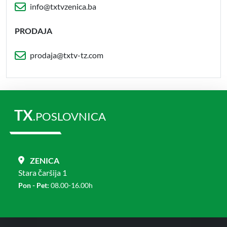
info@txtvzenica.ba
PRODAJA
prodaja@txtv-tz.com
TX
.POSLOVNICA
ZENICA
Stara čaršija 1
Pon - Pet:
08.00-16.00h