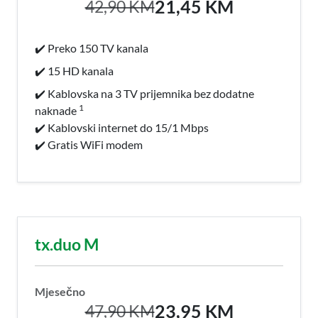
21,45 KM
42,90 KM
✔️ Preko 150 TV kanala
✔️ 15 HD kanala
✔️ Kablovska na 3 TV prijemnika bez dodatne
1
naknade
✔️ Kablovski internet do 15/1 Mbps
✔️ Gratis WiFi modem
tx.duo M
Mjesečno
23,95 KM
47,90 KM